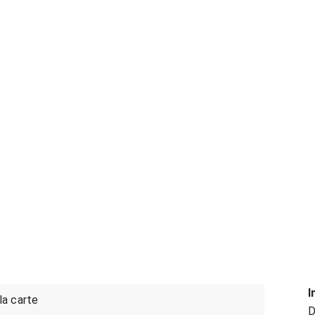
I
 la carte
D