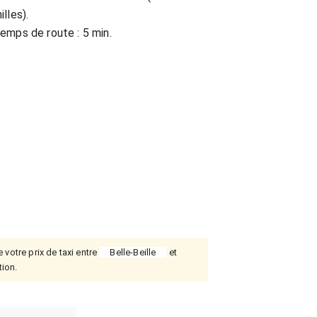
illes).
emps de route : 5 min.
 votre prix de taxi entre
Belle-Beille
et
tion.