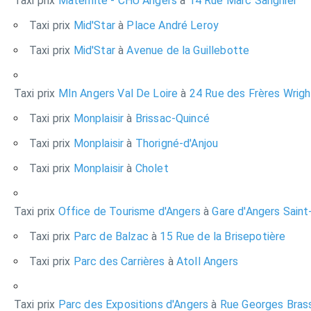
Taxi prix
Maternité - CHU Angers
à
14 Rue Marc Sangnier
Taxi prix
Mid'Star
à
Place André Leroy
Taxi prix
Mid'Star
à
Avenue de la Guillebotte
Taxi prix
MIn Angers Val De Loire
à
24 Rue des Frères Wrigh
Taxi prix
Monplaisir
à
Brissac-Quincé
Taxi prix
Monplaisir
à
Thorigné-d'Anjou
Taxi prix
Monplaisir
à
Cholet
Taxi prix
Office de Tourisme d'Angers
à
Gare d'Angers Saint
Taxi prix
Parc de Balzac
à
15 Rue de la Brisepotière
Taxi prix
Parc des Carrières
à
Atoll Angers
Taxi prix
Parc des Expositions d'Angers
à
Rue Georges Bras