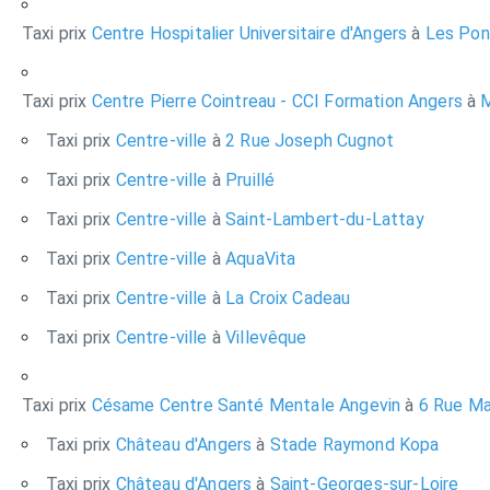
Taxi prix
Centre Hospitalier Universitaire d'Angers
à
Les Pon
Taxi prix
Centre Pierre Cointreau - CCI Formation Angers
à
M
Taxi prix
Centre-ville
à
2 Rue Joseph Cugnot
Taxi prix
Centre-ville
à
Pruillé
Taxi prix
Centre-ville
à
Saint-Lambert-du-Lattay
Taxi prix
Centre-ville
à
AquaVita
Taxi prix
Centre-ville
à
La Croix Cadeau
Taxi prix
Centre-ville
à
Villevêque
Taxi prix
Césame Centre Santé Mentale Angevin
à
6 Rue Ma
Taxi prix
Château d'Angers
à
Stade Raymond Kopa
Taxi prix
Château d'Angers
à
Saint-Georges-sur-Loire